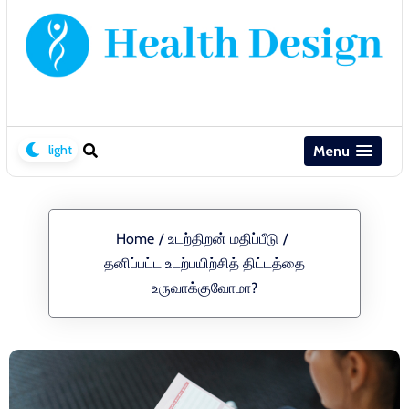
Menu
Home
/
உடற்திறன் மதிப்பீடு
/
தனிப்பட்ட உடற்பயிற்சித் திட்டத்தை
உருவாக்குவோமா?