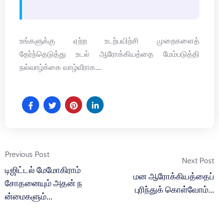
உங்களுக்கு ஏற்ற உடற்பயிற்சி முறைகளைத்
தேர்ந்தெடுத்து உடல் ஆரோக்கியத்தை மேம்படுத்தி
நல்வாழ்க்கை வாழ்வீராக….
Post
Previous Post
Next Post
navigation
டிஜிட்டல் மேமோகிராம்
மன ஆரோக்கியத்தைப்
சோதனையும் அதன் ந
புரிந்துக் கொள்வோம்…
ன்மைகளும்…