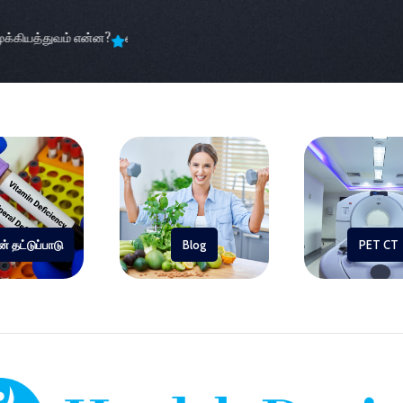
்கியத்துவம் என்ன?
எக்ஸ்ரே, சிடி ஸ்கேன் மற்றும் MRI
உங்கள் தினசரி பழக்
் தட்டுப்பாடு
Blog
PET CT