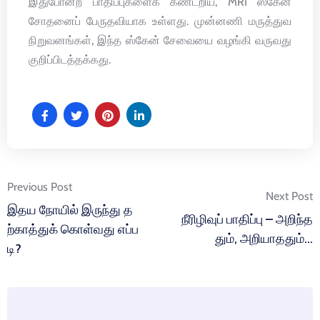
இதுபோன்ற பாதிப்புகளைக் கண்டறிய, MRI ஸ்கேன்
சோதனைப் பேருதவியாக உள்ளது. முன்னணி மருத்துவ
நிறுவனங்கள், இந்த ஸ்கேன் சேவையை வழங்கி வருவது
குறிப்பிடத்தக்கது.
Post
Previous Post
Next Post
navigation
இதய நோயில் இருந்து த
நீரிழிவுப் பாதிப்பு – அறிந்த
ற்காத்துக் கொள்வது எப்ப
தும், அறியாததும்…
டி?