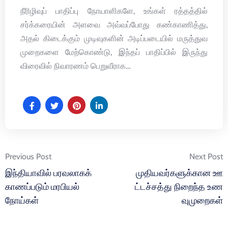
நீரிழிவுப் பாதிப்பு நோயாளிகளே, உங்கள் ரத்தத்தில்
சர்க்கரையின் அளவை அவ்வப்போது கண்காணித்து,
அதல் கிடைக்கும் முடிவுகளின் அடிப்படையில் மருத்துவ
முறைகளை மேற்கொண்டு, இந்தப் பாதிப்பில் இருந்து
விரைவில் நிவாரணம் பெறுவீராக…
Post
Previous Post
Next Post
navigation
இந்தியாவில் பரவலாகக்
முதியவர்களுக்கான ஊ
காணப்படும் மரபியல்
ட்டச்சத்து நிறைந்த உண
நோய்கள்
வுமுறைகள்