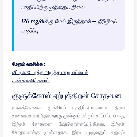
பாதிப்பிற்கு முந்தைய நிலை
126 mg/dlக்கு மேல் இருந்தால் – நீரிழிவுப்
பாதிப்பு
மேலும் வாசிக்க :
வீட்டிலேயே ரத்த அழுத்த மாறுபாட்டைக்
கண்காணிக்கலாம்
குளுக்கோஸ் ஏற்புத்திறன் சோதனை
குளுக்கோஸை முக்கியப் பகுதிப்பொருளான திரவ
உணவைச் சாப்பிடுவதற்கு முன்னும் மற்றும் சாப்பிட்ட பிறகு,
இந்தச் சோதனை மேற்கொள்ளப்படுகிறது. இந்தச்
சோதனைக்கு முன்னதாக, இரவு முழுவதும் எதுவும்