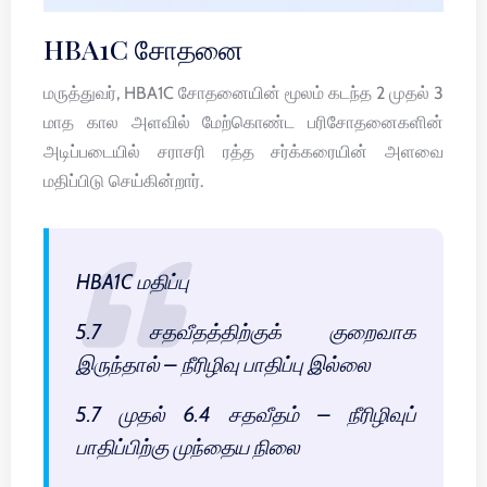
HBA1C சோதனை
மருத்துவர், HBA1C சோதனையின் மூலம் கடந்த 2 முதல் 3
மாத கால அளவில் மேற்கொண்ட பரிசோதனைகளின்
அடிப்படையில் சராசரி ரத்த சர்க்கரையின் அளவை
மதிப்பிடு செய்கின்றார்.
HBA1C மதிப்பு
5.7 சதவீதத்திற்குக் குறைவாக
இருந்தால் – நீரிழிவு பாதிப்பு இல்லை
5.7 முதல் 6.4 சதவீதம் – நீரிழிவுப்
பாதிப்பிற்கு முந்தைய நிலை