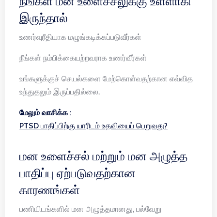
நீங்கள் மன உளைச்சலுக்கு உள்ளாகி
இருந்தால்
உணர்வுரீதியாக மழுங்கடிக்கப்படுவீர்கள்
நீங்கள் நம்பிக்கையற்றவராக உணர்வீர்கள்
உங்களுக்குச் செயல்களை மேற்கொள்வதற்கான எவ்வித
உந்துதலும் இருப்பதில்லை.
மேலும் வாசிக்க :
PTSD பாதிப்பிற்கு யாரிடம் உதவியைப் பெறுவது?
மன உளைச்சல் மற்றும் மன அழுத்த
பாதிப்பு ஏற்படுவதற்கான
காரணங்கள்
பணியிடங்களில் மன அழுத்தமானது, பல்வேறு