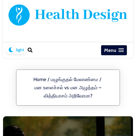
Menu
Home
/
மழுங்குதல் மேலாண்மை
/
மன உளைச்சல் vs மன அழுத்தம் –
வித்தியாசம் அறிவோமா?