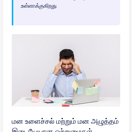
உள்ளாக்குகிறது.
மன உளைச்சல் மற்றும் மன அழுத்தம்
இடையேயான ஒற்றுமைகள்