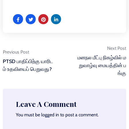
Post
Next Post
Previous Post
navigation
மனநல மீட்பு நிகழ்வில் ம
PTSD பாதிப்பிற்கு யாரிட
றுவாழ்வு மையத்தின் ப
ம் உதவியைப் பெறுவது?
ங்கு
Leave A Comment
You must be
logged in
to post a comment.