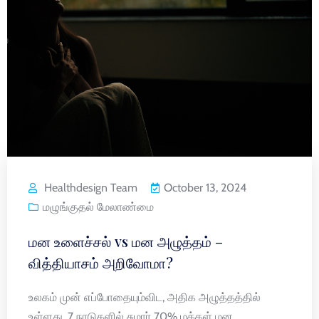
Healthdesign Team
October 13, 2024
மழுங்குதல் மேலாண்மை
மன உளைச்சல் vs மன அழுத்தம் –
வித்தியாசம் அறிவோமா?
உலகம் முன் எப்போதையும்விட, அதிக அழுத்தத்தில்
உள்ளது. 7 நாடுகளில் சுமார் 70% மக்கள் மன