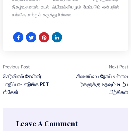
திகழ்வதனால், உடல் ஆரோக்கியமும் மேம்படும் என்பதில்
எவ்வித மாற்றுக் கருத்துமில்லை.
Post
Previous Post
Next Post
navigation
செர்விகல் கேன்சர்
சினைப்பை நோய் உள்ளவ
பாதிப்பா- எடுங்க PET
ர்களுக்கு உதவும் உடற்ப
ஸ்கேன்!
யிற்சிகள்
Leave A Comment