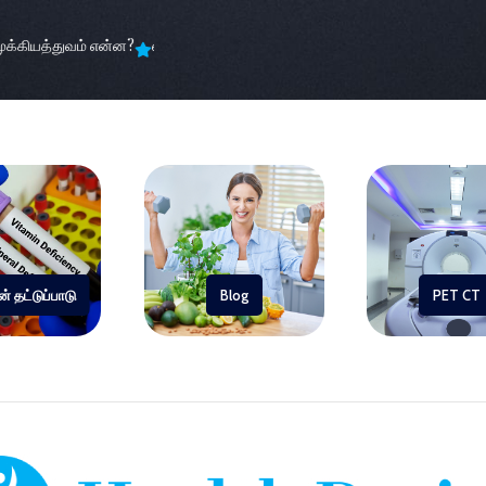
்கியத்துவம் என்ன?
எக்ஸ்ரே, சிடி ஸ்கேன் மற்றும் MRI
உங்கள் தினசரி பழக்
் தட்டுப்பாடு
Blog
PET CT