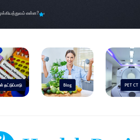
கியத்துவம் என்ன?
எக்ஸ்ரே, சிடி ஸ்கேன் மற்றும் MRI
உங்கள் தினசரி பழக்
் தட்டுப்பாடு
Blog
PET CT