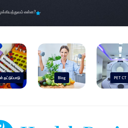
்கியத்துவம் என்ன?
எக்ஸ்ரே, சிடி ஸ்கேன் மற்றும் MRI
உங்கள் தினசரி பழக்
் தட்டுப்பாடு
Blog
PET CT