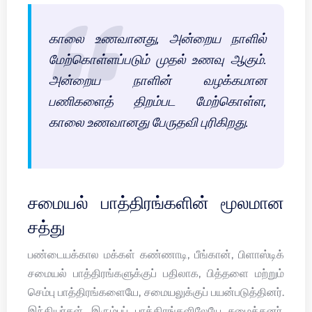
காலை உணவானது, அன்றைய நாளில்
மேற்கொள்ளப்படும் முதல் உணவு ஆகும்.
அன்றைய நாளின் வழக்கமான
பணிகளைத் திறம்பட மேற்கொள்ள,
காலை உணவானது பேருதவி புரிகிறது.
சமையல் பாத்திரங்களின் மூலமான
சத்து
பண்டையக்கால மக்கள் கண்ணாடி, பீங்கான், பிளாஸ்டிக்
சமையல் பாத்திரங்களுக்குப் பதிலாக, பித்தளை மற்றும்
செம்பு பாத்திரங்களையே, சமையலுக்குப் பயன்படுத்தினர்.
இந்தியர்கள், இரும்புப் பாத்திரங்களிலேயே சமைத்தனர்.