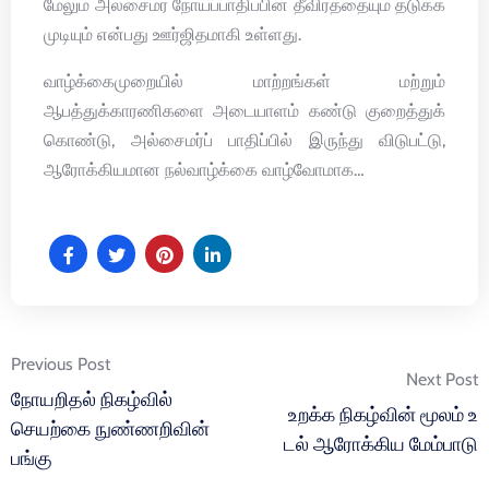
மேலும் அல்சைமர் நோய்ப்பாதிப்பின் தீவிரத்தையும் தடுக்க
முடியும் என்பது ஊர்ஜிதமாகி உள்ளது.
வாழ்க்கைமுறையில் மாற்றங்கள் மற்றும்
ஆபத்துக்காரணிகளை அடையாளம் கண்டு குறைத்துக்
கொண்டு, அல்சைமர்ப் பாதிப்பில் இருந்து விடுபட்டு,
ஆரோக்கியமான நல்வாழ்க்கை வாழ்வோமாக…
Post
Previous Post
Next Post
navigation
நோயறிதல் நிகழ்வில்
உறக்க நிகழ்வின் மூலம் உ
செயற்கை நுண்ணறிவின்
டல் ஆரோக்கிய மேம்பாடு
பங்கு