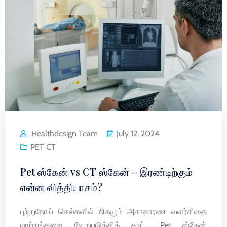
Healthdesign Team
July 12, 2024
PET CT
Pet ஸ்கேன் vs CT ஸ்கேன் – இரண்டிற்கும்
என்ன வித்தியாசம்?
புற்றுநோய் செல்களில் நிகழும் அசாதாரண வளர்சிதை
மாற்றங்களை வேறுபடுத்திக் காட்ட Pet ஸ்கேன்