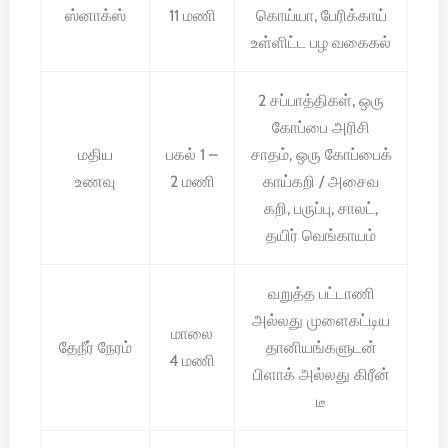
ஸ்னாக்ஸ்
11 மணி
கொய்யா, பேரிக்காய்
உள்ளிட்ட பழ வகைகல்
2 சப்பாத்திகள், ஒரு
கோப்பை அரிசி
மதிய
பகல் 1 –
சாதம், ஒரு கோப்பைக்
உணவு
2 மணி
காய்கறி / அசைவ
கறி, பருப்பு, சாலட்,
தயிர் வெங்காயம்
வறுத்த பட்டாணி
அல்லது முளைகட்டிய
மாலை
தேநீர் நேரம்
தானியங்களுடன்
4 மணி
பிளாக் அல்லது கிரீன்
டீ