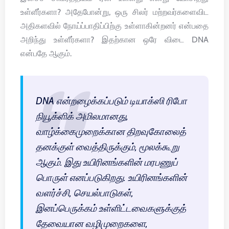
உள்ளீர்களா? அதேபோன்று, ஒரு சிலர் மற்றவர்களைவிட
அதிகளவில் நோய்ப்பாதிப்பிற்கு உள்ளாகின்றனர் என்பதை
அறிந்து உள்ளீர்களா? இதற்கான ஒரே விடை DNA
என்பதே ஆகும்.
DNA என்றழைக்கப்படும் டியாக்ஸி ரிபோ
நியூக்ளிக் அமிலமானது,
வாழ்க்கைமுறைக்கான திறவுகோலைத்
தனக்குள் வைத்திருக்கும், மூலக்கூறு
ஆகும். இது உயிரினங்களின் மரபணுப்
பொருள் எனப்படுகிறது. உயிரினங்களின்
வளர்ச்சி, செயல்பாடுகள்,
இனப்பெருக்கம் உள்ளிட்டவைகளுக்குத்
தேவையான வழிமுறைகளை,