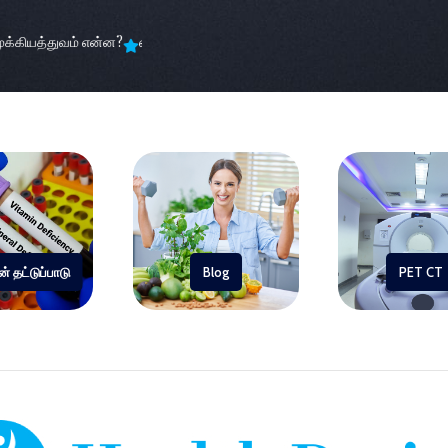
்கியத்துவம் என்ன?
எக்ஸ்ரே, சிடி ஸ்கேன் மற்றும் MRI
உங்கள் தினசரி பழக்
் தட்டுப்பாடு
Blog
PET CT