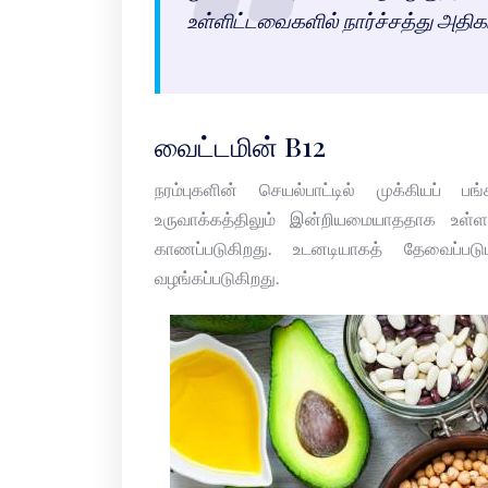
உள்ளிட்டவைகளில் நார்ச்சத்து அதி
வைட்டமின் B12
நரம்புகளின் செயல்பாட்டில் முக்கியப் ப
உருவாக்கத்திலும் இன்றியமையாததாக உள்ள
காணப்படுகிறது. உடனடியாகத் தேவைப்படுப
வழங்கப்படுகிறது.