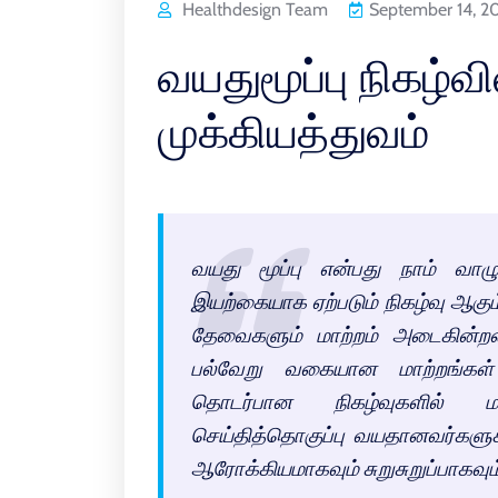
Healthdesign Team
September 14, 2
வயதுமூப்பு நிகழ்வி
முக்கியத்துவம்
வயது மூப்பு என்பது நாம் வாழ
இயற்கையாக ஏற்படும் நிகழ்வு ஆகும்
தேவைகளும் மாற்றம் அடைகின்றன
பல்வேறு வகையான மாற்றங்கள் ஏ
தொடர்பான நிகழ்வுகளில் ம
செய்தித்தொகுப்பு வயதானவர்களுக்
ஆரோக்கியமாகவும் சுறுசுறுப்பாகவும